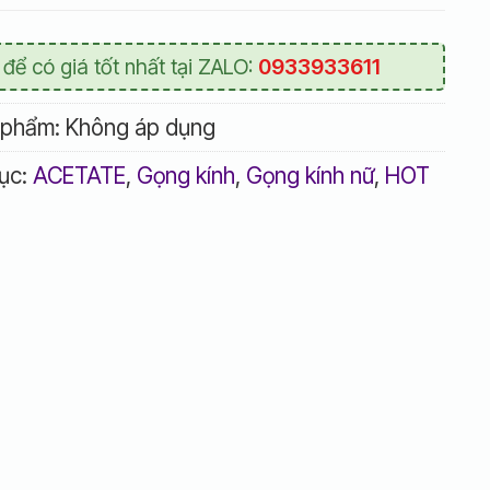
 để có giá tốt nhất tại ZALO:
0933933611
 phẩm:
Không áp dụng
ục:
ACETATE
,
Gọng kính
,
Gọng kính nữ
,
HOT