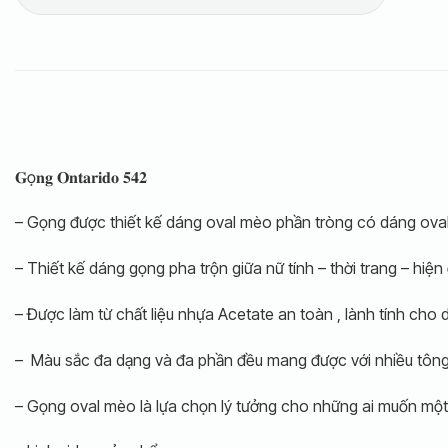
𝐆ọ𝐧𝐠 𝐎𝐧𝐭𝐚𝐫𝐢𝐝𝐨 𝟓𝟒𝟐
– Gọng được thiết kế dáng oval mèo phần tròng có dáng oval 
– Thiết kế dáng gọng pha trộn giữa nữ tính – thời trang – hiệ
– Được làm từ chất liệu nhựa Acetate an toàn , lành tính cho 
– Màu sắc đa dạng và đa phần đều mang được với nhiều tông da
– Gọng oval mèo là lựa chọn lý tưởng cho những ai muốn một 