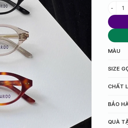
Gọng Onta
MÀU
SIZE 
CHẤT L
BẢO H
QUÀ T