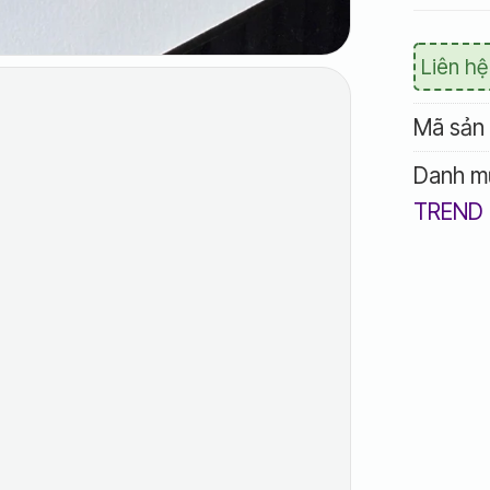
Liên hệ
Mã sản
Danh m
TREND