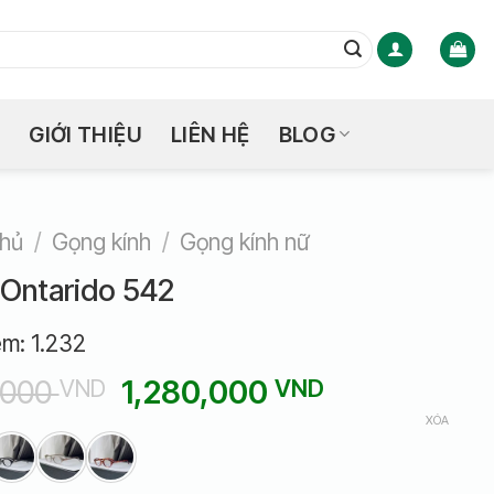
GIỚI THIỆU
LIÊN HỆ
BLOG
chủ
/
Gọng kính
/
Gọng kính nữ
Ontarido 542
em:
1.232
Giá
Giá
,000
1,280,000
VND
VND
gốc
hiện
XÓA
là:
tại
1,600,000 VND.
là: