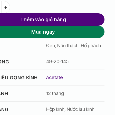
1,280,000 
rido 542 số lượng
Thêm vào giỏ hàng
Mua ngay
Đen, Nâu thạch, Hổ phách
49-20-145
GỌNG
Acetate
IỆU GỌNG KÍNH
12 tháng
ÀNH
Hộp kính, Nước lau kính
ẶNG