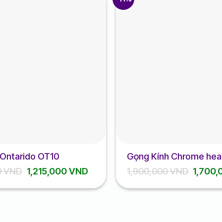
 Ontarido OT10
Gọng Kính Chrome hea
CH8266
Giá
Giá
Giá
0
VND
1,215,000
VND
1,900,000
VND
1,700
gốc
hiện
gốc
là:
tại
là:
1,350,000 VND.
là:
1,900,
1,215,000 VND.