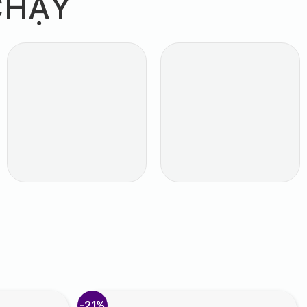
CHẠY
-21%