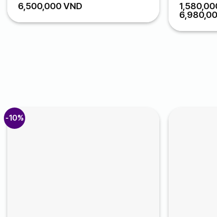
ASP
Control
6,500,000
VND
1,580,0
6,980,0
-10%