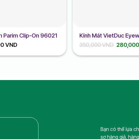
h Parim Clip-On 96021
Kính Mát VietDuc Eye
Giá
00
VND
350,000
VND
280,00
gốc
là:
350,000
Bạn có thể lựa c
sợ hàng giả, hàng