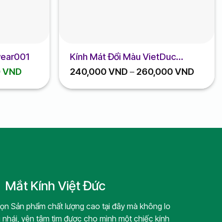
wear001
Kính Mát Đổi Màu VietDuc
Eyewear
Giá
Khoản
0
VND
240,000
VND
–
260,000
VND
hiện
giá:
tại
từ
 VND.
là:
240,0
280,000 VND.
đến
260,0
Mắt Kính Việt Đức
họn Sản phẩm chất lượng cao tại đây mà không lo
 nhái, yên tâm tìm được cho mình một chiếc kính