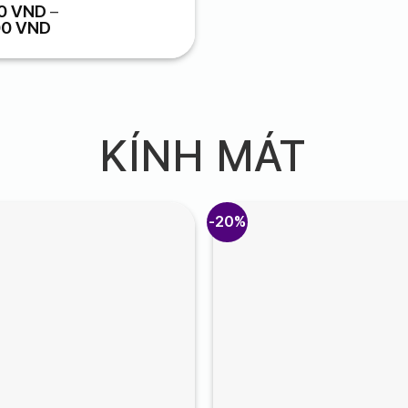
00
VND
–
Khoảng
00
VND
giá:
từ
1,580,000 VND
đến
6,980,000 VND
KÍNH MÁT
-20%