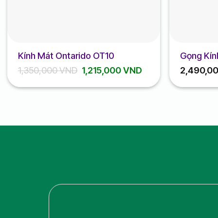
Kính Mát Ontarido OT10
Gọng Kín
Giá
Giá
1,350,000
VND
1,215,000
VND
2,490,0
gốc
hiện
là:
tại
1,350,000 VND.
là:
1,215,000 VND.