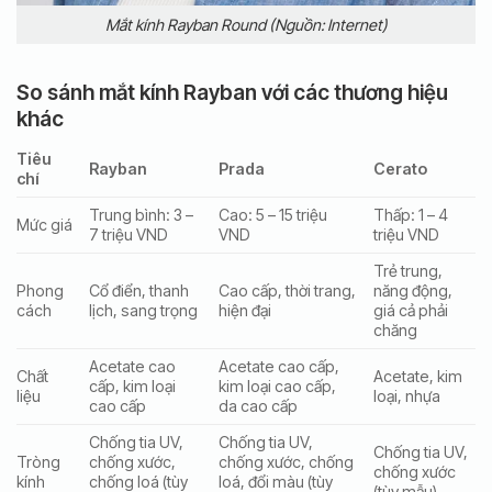
Mắt kính Rayban Round (Nguồn: Internet)
So sánh mắt kính Rayban với các thương hiệu
khác
Tiêu
Rayban
Prada
Cerato
chí
Trung bình: 3 –
Cao: 5 – 15 triệu
Thấp: 1 – 4
Mức giá
7 triệu VND
VND
triệu VND
Trẻ trung,
Phong
Cổ điển, thanh
Cao cấp, thời trang,
năng động,
cách
lịch, sang trọng
hiện đại
giá cả phải
chăng
Acetate cao
Acetate cao cấp,
Chất
Acetate, kim
cấp, kim loại
kim loại cao cấp,
liệu
loại, nhựa
cao cấp
da cao cấp
Chống tia UV,
Chống tia UV,
Chống tia UV,
Tròng
chống xước,
chống xước, chống
chống xước
kính
chống loá (tùy
loá, đổi màu (tùy
(tùy mẫu)