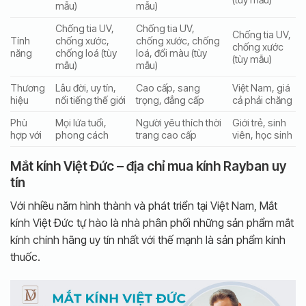
mẫu)
mẫu)
Chống tia UV,
Chống tia UV,
Chống tia UV,
Tính
chống xước,
chống xước, chống
chống xước
năng
chống loá (tùy
loá, đổi màu (tùy
(tùy mẫu)
mẫu)
mẫu)
Thương
Lâu đời, uy tín,
Cao cấp, sang
Việt Nam, giá
hiệu
nổi tiếng thế giới
trọng, đẳng cấp
cả phải chăng
Phù
Mọi lứa tuổi,
Người yêu thích thời
Giới trẻ, sinh
hợp với
phong cách
trang cao cấp
viên, học sinh
Mắt kính Việt Đức – địa chỉ mua kính Rayban uy
tín
Với nhiều năm hình thành và phát triển tại Việt Nam, Mắt
kính Việt Đức tự hào là nhà phân phối những sản phẩm mắt
kính chính hãng uy tín nhất với thế mạnh là sản phẩm kính
thuốc.