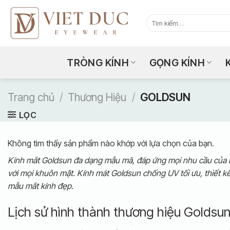
Bỏ
qua
Tìm
kiếm:
nội
dung
TRÒNG KÍNH
GỌNG KÍNH
Trang chủ
/
Thương Hiệu
/
GOLDSUN
LỌC
Không tìm thấy sản phẩm nào khớp với lựa chọn của bạn.
Kính mắt Goldsun đa dạng mẫu mã, đáp ứng mọi nhu cầu của khác
với mọi khuôn mặt. Kính mát Goldsun chống UV tối ưu, thiết kế
mẫu mắt kính đẹp.
Lịch sử hình thành thương hiệu Goldsu