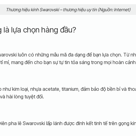
Thương hiệu kính Swarovski – thương hiệu uy tín (Nguồn: Internet)
 là lựa chọn hàng đầu?
h Swarovski luôn có những mẫu mã đa dạng để bạn lựa chọn. Từ n
tỉ mỉ, mang đến cho bạn sự tự tin tỏa sáng trong mọi hoàn cảnh
như kim loại, nhựa acetate, titanium, đảm bảo độ bền bỉ và tho
à hài lòng tuyệt đối.
ên pha lê Swarovski lấp lánh được đính kết tinh tế trên gọng k