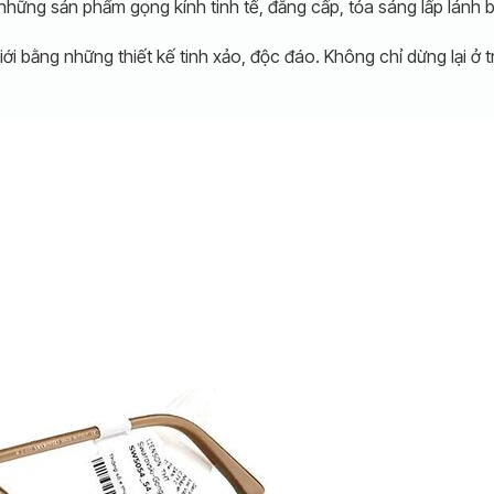
những sản phẩm gọng kính tinh tế, đẳng cấp, tỏa sáng lấp lánh b
ới bằng những thiết kế tinh xảo, độc đáo. Không chỉ dừng lại ở 