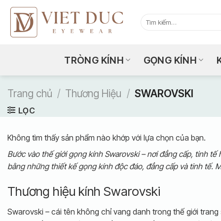
Bỏ
qua
Tìm
kiếm:
nội
dung
TRÒNG KÍNH
GỌNG KÍNH
Trang chủ
/
Thương Hiệu
/
SWAROVSKI
LỌC
Không tìm thấy sản phẩm nào khớp với lựa chọn của bạn.
Bước vào thế giới gọng kính Swarovski – nơi đẳng cấp, tinh tế 
bằng những thiết kế gọng kính độc đáo, đẳng cấp và tinh tế. 
Thương hiệu kính Swarovski
Swarovski – cái tên không chỉ vang danh trong thế giới tran