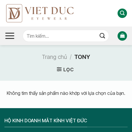
Bỏ
qua
nội
dung
Tìm
kiếm:
Trang chủ
/
TONY
LỌC
Không tìm thấy sản phẩm nào khớp với lựa chọn của bạn.
HỘ KINH DOANH MẮT KÍNH VIỆT ĐỨC