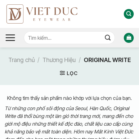
Bỏ
qua
nội
dung
Tìm
kiếm:
Trang chủ
/
Thương Hiệu
/
ORIGINAL WRITE
LỌC
Không tìm thấy sản phẩm nào khớp với lựa chọn của bạn.
Từ những con phố sôi động của Seoul, Hàn Quốc, Original
Write đã thổi bùng một làn gió thời trang mới, mang đến cho
giới mộ điệu những thiết kế độc đáo, chất liệu cao cấp cùng
khả năng bảo vệ mắt toàn diện. Hôm nay Mắt Kính Việt Đức