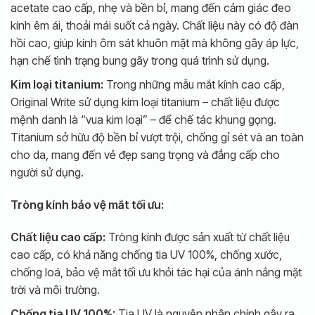
acetate cao cấp, nhẹ và bền bỉ, mang đến cảm giác đeo
kính êm ái, thoải mái suốt cả ngày. Chất liệu này có độ đàn
hồi cao, giúp kính ôm sát khuôn mặt mà không gây áp lực,
hạn chế tình trạng bung gãy trong quá trình sử dụng.
Kim loại titanium:
Trong những mẫu mắt kính cao cấp,
Original Write sử dụng kim loại titanium – chất liệu được
mệnh danh là “vua kim loại” – để chế tác khung gọng.
Titanium sở hữu độ bền bỉ vượt trội, chống gỉ sét và an toàn
cho da, mang đến vẻ đẹp sang trọng và đẳng cấp cho
người sử dụng.
Tròng kính bảo vệ mắt tối ưu:
Chất liệu cao cấp:
Tròng kính được sản xuất từ chất liệu
cao cấp, có khả năng chống tia UV 100%, chống xước,
chống loá, bảo vệ mắt tối ưu khỏi tác hại của ánh nắng mặt
trời và môi trường.
Chống tia UV 100%:
Tia UV là nguyên nhân chính gây ra