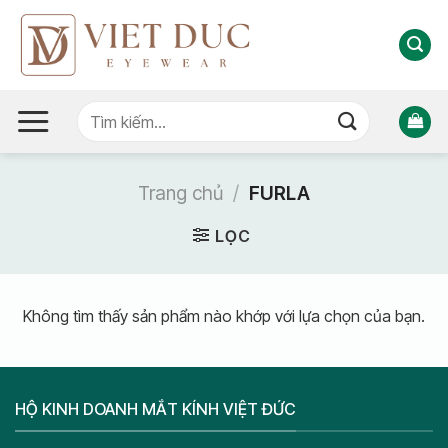
Bỏ
qua
nội
dung
Tìm
kiếm:
Trang chủ
/
FURLA
LỌC
Không tìm thấy sản phẩm nào khớp với lựa chọn của bạn.
HỘ KINH DOANH MẮT KÍNH VIỆT ĐỨC