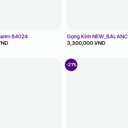
Parim 84024
Gọng Kính NEW_BALANC
VND
3,300,000
VND
-21%