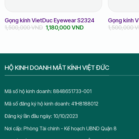
Gọng kính VietDuc Eyewear S2324
Gọng kính 
Giá
Giá
1,500,000
VND
1,180,000
VND
1,500,000
V
gốc
hiện
là:
tại
1,500,000 VND.
là:
1,180,000 VND.
HỘ KINH DOANH MẮT KÍNH VIỆT ĐỨC
Mã số hộ kinh doanh: 8848651733-001
Mã số đăng ký hộ kinh doanh: 41H8188012
Đăng ký lần đầu ngày: 10/10/2023
Nơi cấp: Phòng Tài chính - Kế hoạch UBND Quận 8