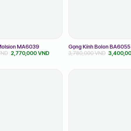
Molsion MA6039
Gọng Kính Bolon BA6055
Giá
Giá
Giá
VND
2,770,000
VND
3,780,000
VND
3,400,0
gốc
hiện
gốc
là:
tại
là:
3,080,000 VND.
là:
3,780,00
2,770,000 VND.