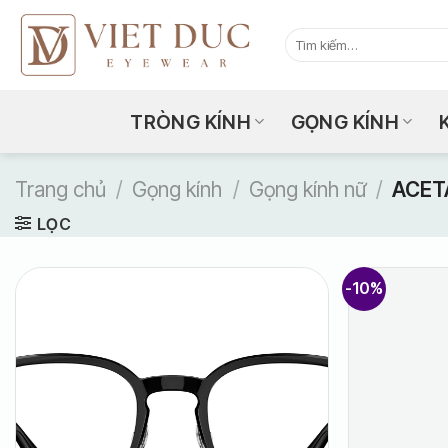
Bỏ
qua
Tìm
kiếm:
nội
dung
TRÒNG KÍNH
GỌNG KÍNH
Trang chủ
/
Gọng kính
/
Gọng kính nữ
/
ACET
LỌC
-10%