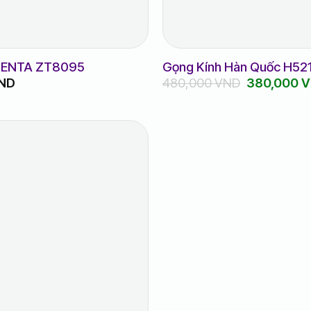
 ZENTA ZT8095
Gọng Kính Hàn Quốc H52
Giá
ND
480,000
VND
380,000
V
gốc
là:
480,000 V