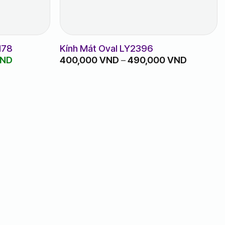
178
Kính Mát Oval LY2396
Giá
Khoảng
ND
400,000
VND
–
490,000
VND
hiện
giá:
tại
từ
ND.
là:
400,000
380,000 VND.
đến
490,000