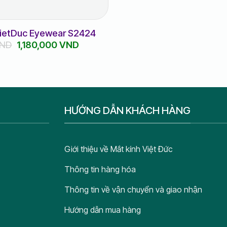
VietDuc Eyewear S2424
Giá
Giá
ND
1,180,000
VND
gốc
hiện
là:
tại
1,500,000 VND.
là:
1,180,000 VND.
HƯỚNG DẪN KHÁCH HÀNG
Giới thiệu về Mắt kính Việt Đức
Thông tin hàng hóa
Thông tin về vận chuyển và giao nhận
Hướng dẫn mua hàng