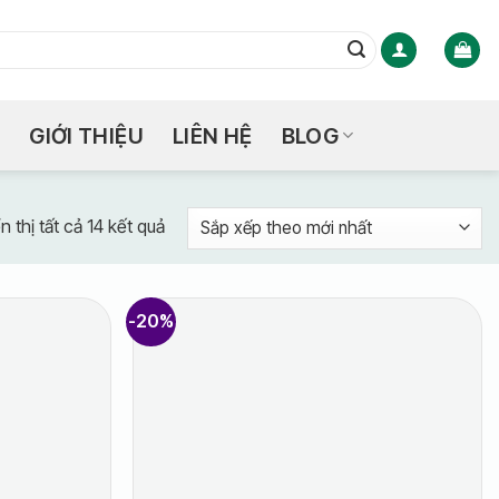
GIỚI THIỆU
LIÊN HỆ
BLOG
Đã
n thị tất cả 14 kết quả
sắp
xếp
theo
-20%
mới
nhất