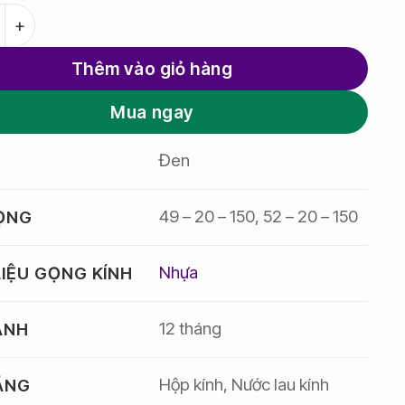
h NEW_BALANCE số lượng
Thêm vào giỏ hàng
Mua ngay
Đen
49 – 20 – 150, 52 – 20 – 150
GỌNG
Nhựa
IỆU GỌNG KÍNH
12 tháng
ÀNH
Hộp kính, Nước lau kính
ẶNG