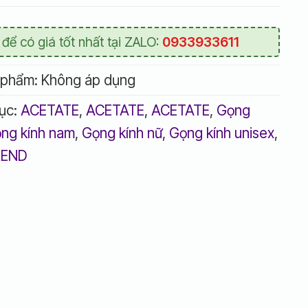
 để có giá tốt nhất tại ZALO:
0933933611
 phẩm:
Không áp dụng
ục:
ACETATE
,
ACETATE
,
ACETATE
,
Gọng
ng kính nam
,
Gọng kính nữ
,
Gọng kính unisex
,
REND