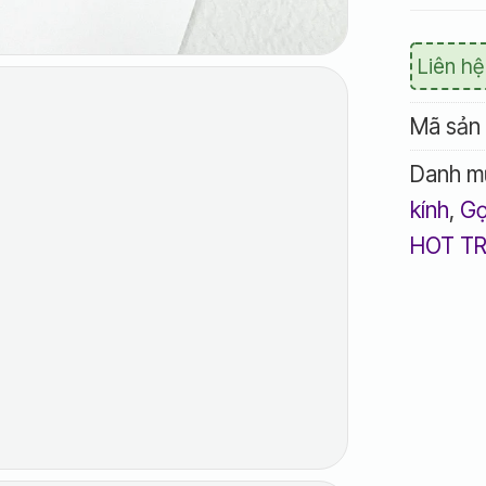
Liên hệ
Mã sản
Danh m
kính
,
Gọ
HOT T