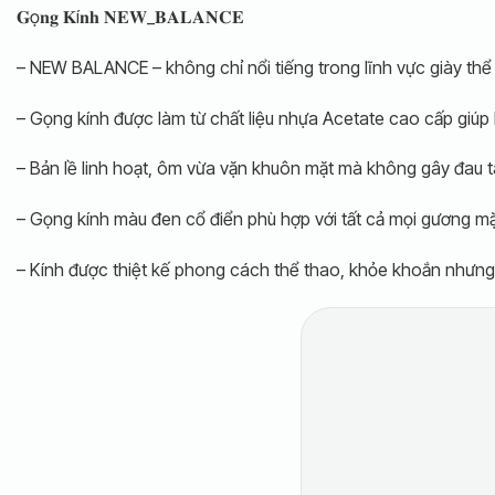
𝐆ọ𝐧𝐠 𝐊í𝐧𝐡 𝐍𝐄𝐖_𝐁𝐀𝐋𝐀𝐍𝐂𝐄
– NEW BALANCE – không chỉ nổi tiếng trong lĩnh vực giày thể 
– Gọng kính được làm từ chất liệu nhựa Acetate cao cấp giúp 
– Bản lề linh hoạt, ôm vừa vặn khuôn mặt mà không gây đau ta
– Gọng kính màu đen cổ điển phù hợp với tất cả mọi gương mặ
– Kính được thiệt kế phong cách thể thao, khỏe khoắn nhưng 