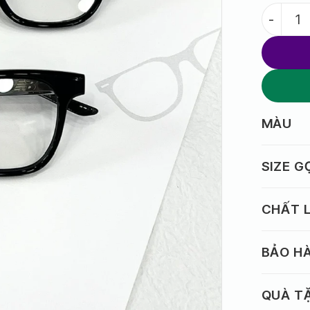
Gọng Kín
MÀU
SIZE 
CHẤT L
BẢO H
QUÀ T