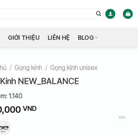
GIỚI THIỆU
LIÊN HỆ
BLOG
chủ
/
Gọng kính
/
Gọng kính unisex
 Kính NEW_BALANCE
em:
1.140
0,000
VND
XÓA