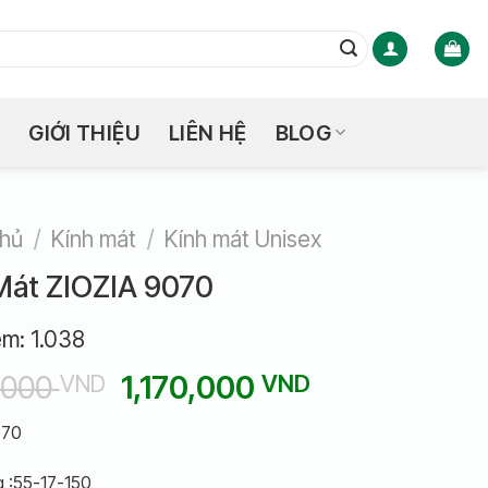
GIỚI THIỆU
LIÊN HỆ
BLOG
chủ
/
Kính mát
/
Kính mát Unisex
Mát ZIOZIA 9070
em:
1.038
Giá
Giá
,000
1,170,000
VND
VND
gốc
hiện
070
là:
tại
1,380,000 VND.
là:
 :55-17-150