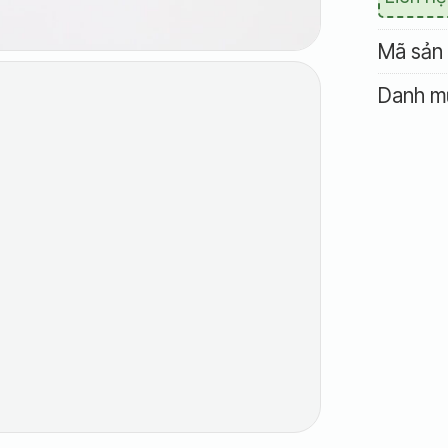
Mã sản
Danh m