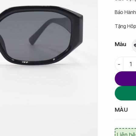
Bảo Hành 
Tặng Hôp
Màu
Kính Mát 
MÀU
Liên hệ