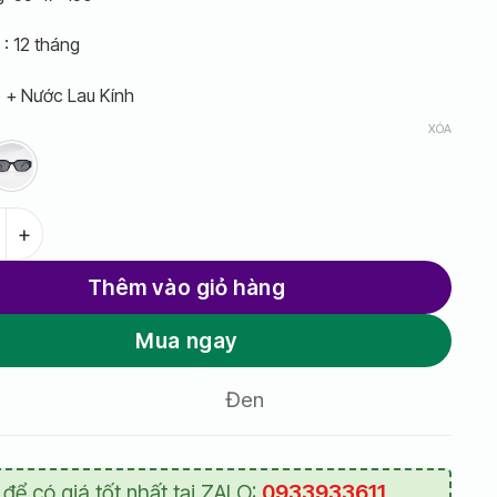
1,170,000 V
: 12 tháng
 + Nước Lau Kính
XÓA
ZIOZIA 9070 số lượng
Thêm vào giỏ hàng
Mua ngay
Đen
 để có giá tốt nhất tại ZALO:
0933933611