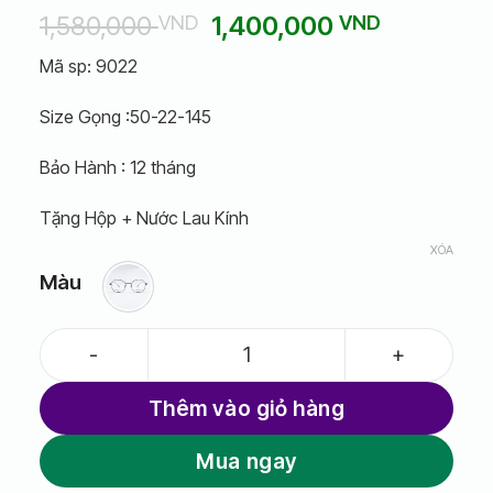
Giá
Giá
1,580,000
1,400,000
VND
VND
gốc
hiện
Mã sp: 9022
là:
tại
1,580,000 VND.
là:
Size Gọng :50-22-145
1,400,00
Bảo Hành : 12 tháng
Tặng Hộp + Nước Lau Kính
XÓA
Màu
Gọng Kính ZIOZIA 9022 số lượng
Thêm vào giỏ hàng
Mua ngay