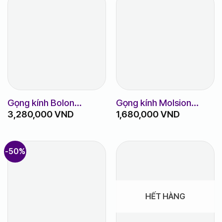
Gọng kính Bolon
Gọng kính Molsion
3,280,000
VND
1,680,000
VND
BJ7282
MJ7096
-50%
HẾT HÀNG