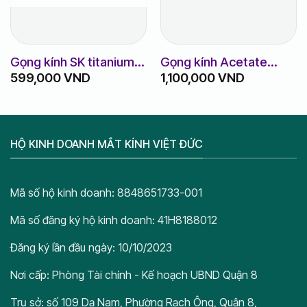
Gọng kính SK titanium
Gọng kính Acetate
599,000
VND
1,100,000
VND
m8010
HC8099 hàng chính
hãng
HỘ KINH DOANH MẮT KÍNH VIỆT ĐỨC
Mã số hộ kinh doanh: 8848651733-001
Mã số đăng ký hộ kinh doanh: 41H8188012
Đăng ký lần đầu ngày: 10/10/2023
Nơi cấp: Phòng Tài chính - Kế hoạch UBND Quận 8
Trụ sở: số 109 Dạ Nam, Phường Rạch Ông, Quận 8,