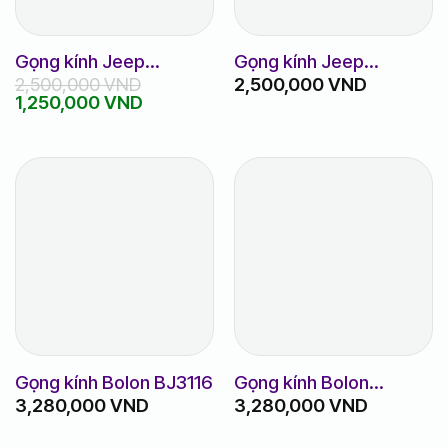
Gọng kính Jeep
Gọng kính Jeep
2,500,000
VND
2,500,000
VND
JSB1159
JSB1226
Giá
Giá
1,250,000
VND
gốc
hiện
là:
tại
2,500,000 VND.
là:
1,250,000 VND.
Gọng kính Bolon BJ3116
Gọng kính Bolon
3,280,000
VND
3,280,000
VND
BJ3155