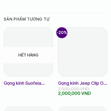
SẢN PHẨM TƯƠNG TỰ
-20%
HẾT HÀNG
Gọng kính Suofeia
Gọng kính Jeep Clip On
2,500,000
VND
m.S6753
râm cận
Giá
Giá
2,000,000
VND
gốc
hiện
là:
tại
2,500,000 VND.
là:
2,000,00