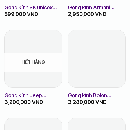
Gọng kính SK unisex
Gọng kính Armani
599,000
VND
2,950,000
VND
titanium m8010
Exchange AX
1014_53_6000
HẾT HÀNG
Gọng kính Jeep
Gọng kính Bolon
3,200,000
VND
3,280,000
VND
JSA1263
BJ7205