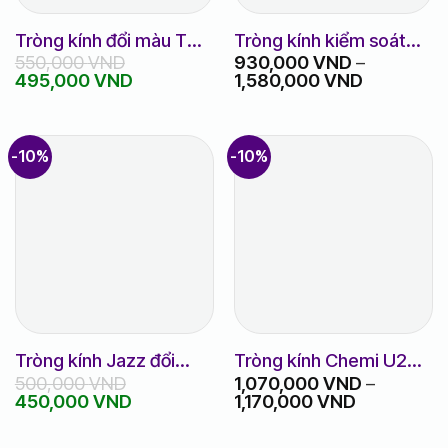
Tròng kính đổi màu TOG
Tròng kính kiểm soát
550,000
VND
930,000
VND
–
VV 1.56 PGS chính hãng
ánh sáng xanh HOYA
Giá
Giá
Khoảng
495,000
VND
1,580,000
VND
Stellify Blue Control
gốc
hiện
giá:
(Nhật Bản)
là:
tại
từ
550,000 VND.
là:
930,000 
495,000 VND.
đến
-10%
-10%
1,580,000
Tròng kính Jazz đổi
Tròng kính Chemi U2
500,000
VND
1,070,000
VND
–
màu 1.56 HMC
1.67 UV400 ASP
Giá
Giá
Khoảng
450,000
VND
1,170,000
VND
photogrey
CRYSTAL U2 COATED
gốc
hiện
giá:
chính hãng
là:
tại
từ