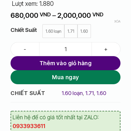
Lượt xem:
1.880
Khoảng
680,000
–
2,000,000
VND
VND
giá:
XÓA
từ
Chiết Suất
1.60 loạn
1.71
1.60
680,000
đến
Tròng kính ngăn ánh sáng xanh VIS-CARE chiết suất cao hà
2,000,0
Thêm vào giỏ hàng
Mua ngay
1.60 loạn
,
1.71
,
1.60
CHIẾT SUẤT
Liên hệ để có giá tốt nhất tại ZALO:
0933933611