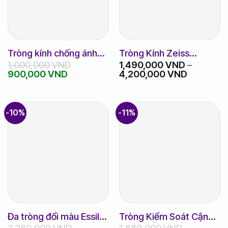
Tròng kính chống ánh
Tròng Kính Zeiss
1,000,000
VND
1,490,000
VND
–
sáng xanh Kodak FSV
ClearView
Giá
Giá
Khoảng
900,000
VND
4,200,000
VND
1.60 Asph UV Blue
gốc
hiện
giá:
chính hãng
là:
tại
từ
1,000,000 VND.
là:
1,490,00
900,000 VND.
đến
-10%
-11%
4,200,00
Đa tròng đổi màu Essilor
Tròng Kiểm Soát Cận
3,280,000
VND
1,680,000
VND
Smart Lens Sunx 1.56
Thị Học Sinh – Chemi