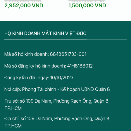
Giá
Giá
Giá
Giá
2,952,000
VND
1,500,000
VND
1.59 PC Myopia Control
gốc
hiện
gốc
hiện
Lens
là:
tại
là:
tại
3,280,000 VND.
là:
1,680,000 VND.
là:
2,952,000 VND.
1,500,000
HỘ KINH DOANH MẮT KÍNH VIỆT ĐỨC
Mã số hộ kinh doanh: 8848651733-001
Mã số đăng ký hộ kinh doanh: 41H8188012
Đăng ký lần đầu ngày: 10/10/2023
Nơi cấp: Phòng Tài chính - Kế hoạch UBND Quận 8
Trụ sở: số 109 Dạ Nam, Phường Rạch Ông, Quận 8,
TP.HCM
Địa chỉ: số 109 Dạ Nam, Phường Rạch Ông, Quận 8,
TP.HCM