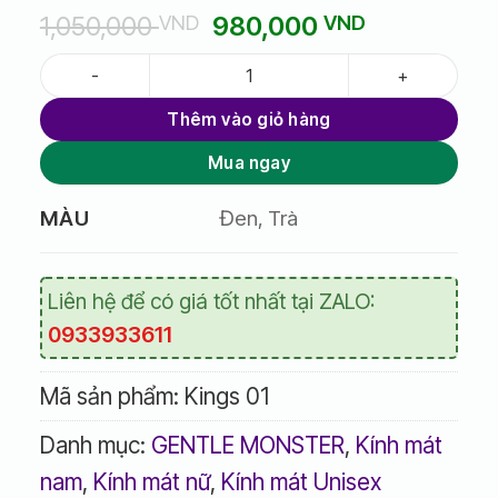
Giá
Giá
1,050,000
980,000
VND
VND
gốc
hiện
Kính mát Gentle Monster Kings 01 số lượng
là:
tại
1,050,000 VND.
là:
Thêm vào giỏ hàng
980,000 V
Mua ngay
Đen, Trà
MÀU
Liên hệ để có giá tốt nhất tại ZALO:
0933933611
Mã sản phẩm:
Kings 01
Danh mục:
GENTLE MONSTER
,
Kính mát
nam
,
Kính mát nữ
,
Kính mát Unisex