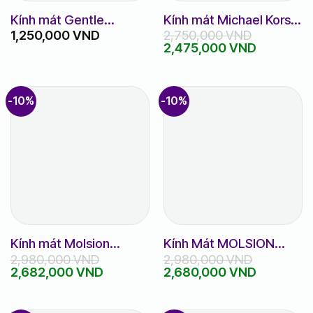
Kính mát Gentle
Kính mát Michael Kors
1,250,000
VND
2,750,000
VND
Monster Didion
10147H_58_2N
Giá
Giá
2,475,000
VND
gốc
hiện
là:
tại
2,750,000 VND.
là:
2,475,00
-10%
-10%
Kính mát Molsion
Kính Mát MOLSION
2,980,000
VND
2,980,000
VND
MS3069
MS3116
Giá
Giá
Giá
Giá
2,682,000
VND
2,680,000
VND
gốc
hiện
gốc
hiện
là:
tại
là:
tại
2,980,000 VND.
là:
2,980,000 VND.
là: