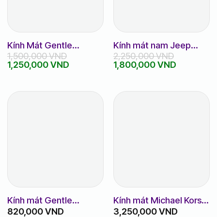
Kính Mát Gentle
Kính mát nam Jeep
1,500,000
VND
2,250,000
VND
Monster Sound Net
JSA6166
Giá
Giá
Giá
Giá
1,250,000
VND
1,800,000
VND
gốc
hiện
gốc
hiện
là:
tại
là:
tại
1,500,000 VND.
là:
2,250,000 VND.
là:
1,250,000 VND.
1,800,000
Kính mát Gentle
Kính mát Michael Kors
820,000
VND
3,250,000
VND
Monster Tomy
MK 1089_59