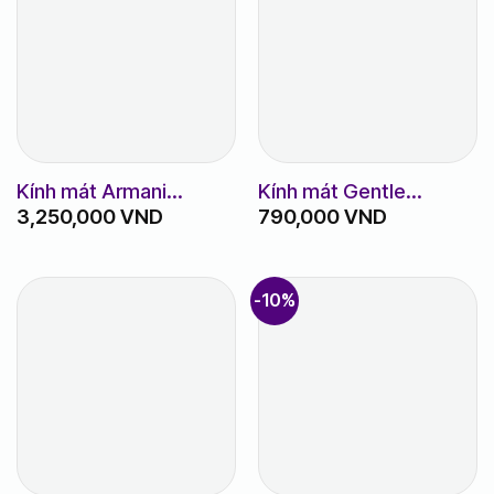
Kính mát Armani
Kính mát Gentle
3,250,000
VND
790,000
VND
Exchange AX
Monster Tega
2002_61_6003/71
-10%