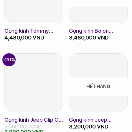
Gọng kính Tommy
Gọng kính Bolon
4,480,000
VND
3,480,000
VND
Hilfiger TH1814_807
BJ1322
-20%
HẾT HÀNG
Gọng kính Jeep Clip On
Gọng kính Jeep
2,500,000
VND
3,200,000
VND
râm cận
JSA1263
Giá
Giá
2,000,000
VND