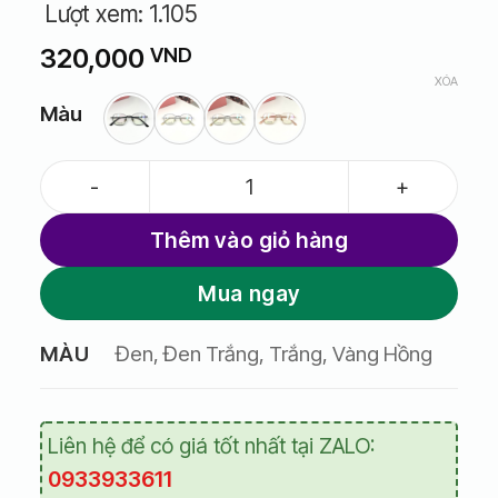
Lượt xem:
1.105
320,000
VND
XÓA
Màu
Gọng kính unisex titanium M9138 trendy số lượng
Thêm vào giỏ hàng
Mua ngay
Đen, Đen Trắng, Trắng, Vàng Hồng
MÀU
Liên hệ để có giá tốt nhất tại ZALO:
0933933611