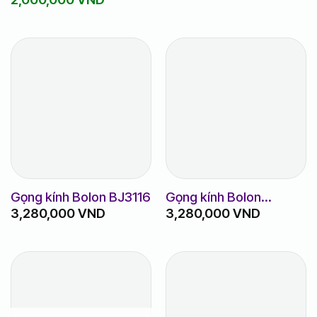
gốc
hiện
là:
tại
2,500,000 VND.
là:
2,000,000 VND.
Gọng kính Bolon BJ3116
Gọng kính Bolon
3,280,000
VND
3,280,000
VND
BJ3133