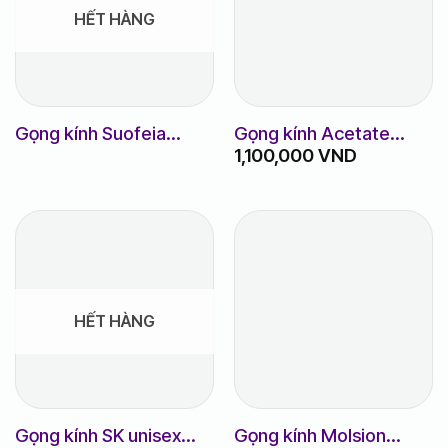
HẾT HÀNG
Gọng kính Suofeia
Gọng kính Acetate
1,100,000
VND
m.S6753
HC8099 hàng chính
hãng
HẾT HÀNG
Gọng kính SK unisex
Gọng kính Molsion