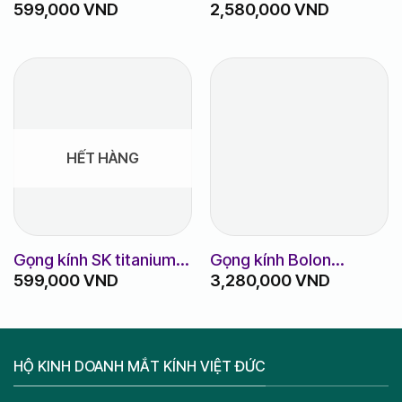
599,000
VND
2,580,000
VND
titanium m8010
MJ3070
HẾT HÀNG
Gọng kính SK titanium
Gọng kính Bolon
599,000
VND
3,280,000
VND
m8010
BJ3155
HỘ KINH DOANH MẮT KÍNH VIỆT ĐỨC