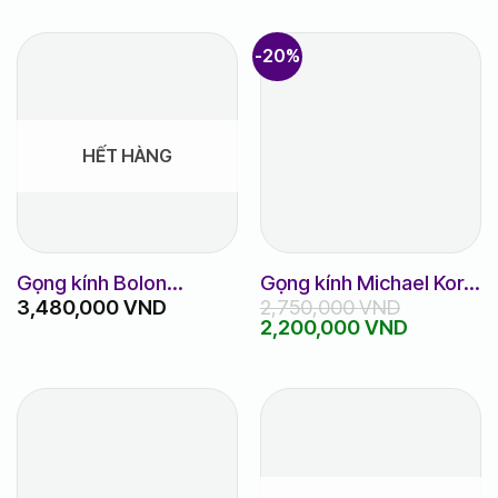
-20%
HẾT HÀNG
Gọng kính Bolon
Gọng kính Michael Kors
3,480,000
VND
2,750,000
VND
BJ1322
MK 4081F_53
Giá
Giá
2,200,000
VND
gốc
hiện
là:
tại
2,750,000 VND.
là:
2,200,00