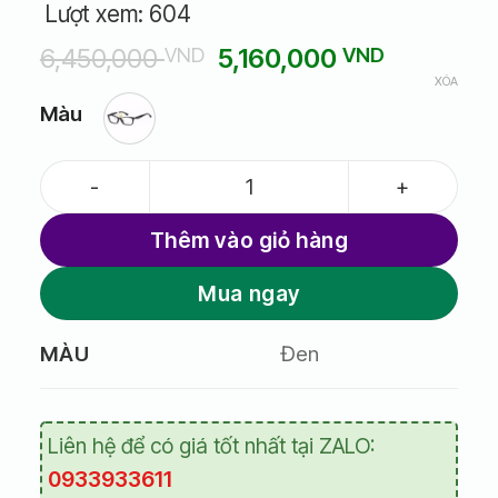
Lượt xem:
604
Giá
Giá
6,450,000
5,160,000
VND
VND
gốc
hiện
XÓA
là:
tại
Màu
6,450,000 VND.
là:
5,160,00
Gọng kính Prada OPR 20RV_1AB101_53 số lượng
Thêm vào giỏ hàng
Mua ngay
Đen
MÀU
Liên hệ để có giá tốt nhất tại ZALO:
0933933611