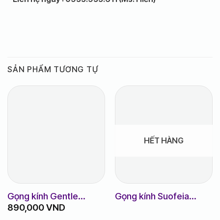
SẢN PHẨM TƯƠNG TỰ
HẾT HÀNG
Gọng kính Gentle
Gọng kính Suofeia
890,000
VND
Moster Milan
m.S6753