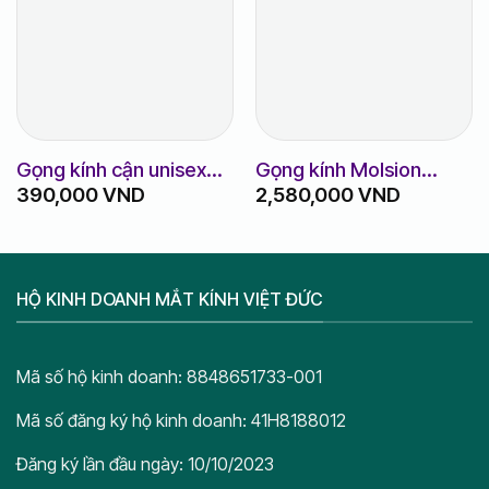
Gọng kính cận unisex
Gọng kính Molsion
390,000
VND
2,580,000
VND
m8615
MJ3071
HỘ KINH DOANH MẮT KÍNH VIỆT ĐỨC
Mã số hộ kinh doanh: 8848651733-001
Mã số đăng ký hộ kinh doanh: 41H8188012
Đăng ký lần đầu ngày: 10/10/2023