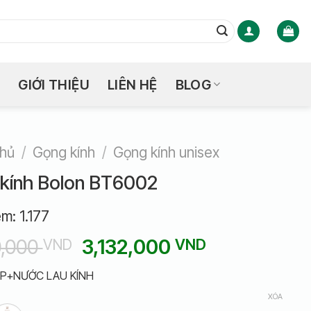
GIỚI THIỆU
LIÊN HỆ
BLOG
chủ
/
Gọng kính
/
Gọng kính unisex
kính Bolon BT6002
em:
1.177
Giá
Giá
0,000
3,132,000
VND
VND
gốc
hiện
P+NƯỚC LAU KÍNH
là:
tại
XÓA
3,480,000 VND.
là: