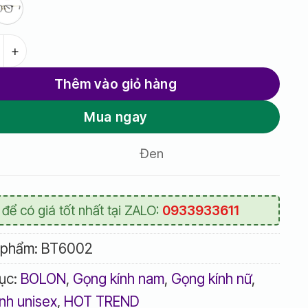
3,132,000 
 Bolon BT6002 số lượng
Thêm vào giỏ hàng
Mua ngay
Đen
 để có giá tốt nhất tại ZALO:
0933933611
 phẩm:
BT6002
ục:
BOLON
,
Gọng kính nam
,
Gọng kính nữ
,
nh unisex
,
HOT TREND