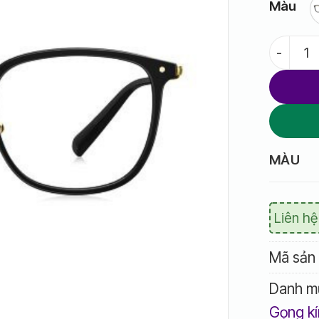
Màu
Gọng kính
MÀU
Liên hệ
Mã sản
Danh m
Gọng kí