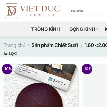
Bỏ
qua
Tìm
kiếm:
nội
dung
TRÒNG KÍNH
GỌNG KÍNH
Trang chủ
/
Sản phẩm Chiết Suất
/
1.60 <2.0
LỌC
-10%
-10%