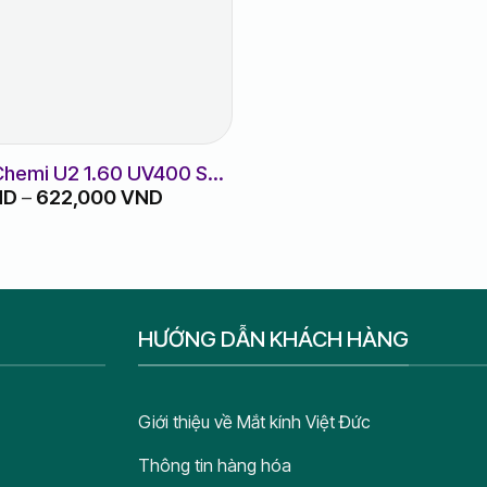
 Chemi U2 1.60 UV400 SP
Khoảng
ND
–
622,000
VND
giá:
từ
570,000 VND
đến
622,000 VND
HƯỚNG DẪN KHÁCH HÀNG
Giới thiệu về Mắt kính Việt Đức
Thông tin hàng hóa