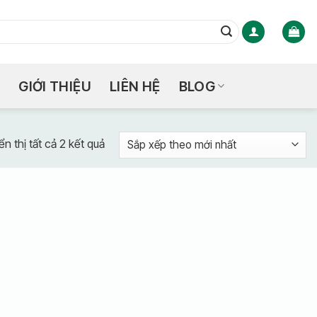
GIỚI THIỆU
LIÊN HỆ
BLOG
Đã
ển thị tất cả 2 kết quả
sắp
xếp
theo
mới
nhất