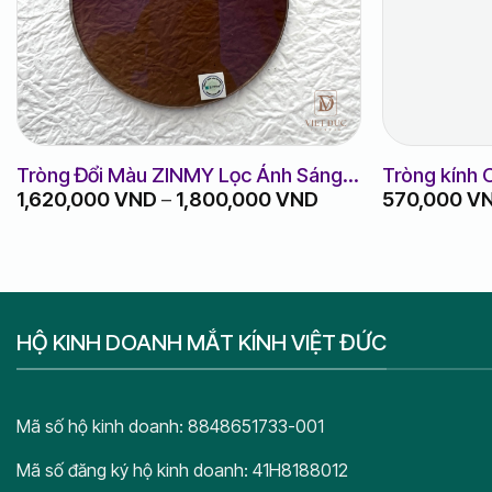
Tròng Đổi Màu ZINMY Lọc Ánh Sáng
Tròng kính
Khoảng
1,620,000
VND
–
1,800,000
VND
570,000
V
Xanh 1.60
chính hãng
giá:
từ
1,620,000 VND
đến
1,800,000 VND
HỘ KINH DOANH MẮT KÍNH VIỆT ĐỨC
Mã số hộ kinh doanh: 8848651733-001
Mã số đăng ký hộ kinh doanh: 41H8188012